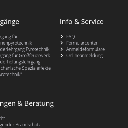
rgänge
Info & Service
rgang für
FAQ
nenpyrotechnik
Formularcenter
derlehrgang Pyrotechnik
Anmeldeformulare
rgang für Großfeuerwerk
Onlineanmeldung
derholungslehrgang
chanische Spezialeffekte
yrotechnik"
ngen & Beratung
cht
gender Brandschutz