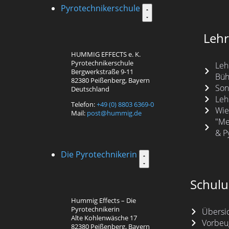
Pyrotechnikerschule
Leh
HUMMIG EFFECTS e. K.
Pyrotechnikerschule
Leh
Bergwerkstraße 9-11
Büh
82380 Peißenberg, Bayern
Son
Deutschland
Leh
Telefon:
+49 (0) 8803 6369-0
Wie
Mail:
post@hummig.de
"Me
& P
Die Pyrotechnikerin
Schulu
Hummig Effects – Die
Pyrotechnikerin
Übersi
Alte Kohlenwäsche 17
Vorbeu
82380 Peißenberg, Bayern